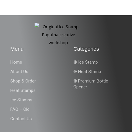
Menu
Categories
Home
® Ice Stamp
About Us
® Heat Stamp
Shop & Order
® Premium Bottle
Opener
Heat Stamps
Ice Stamps
FAQ – Old
Contact Us