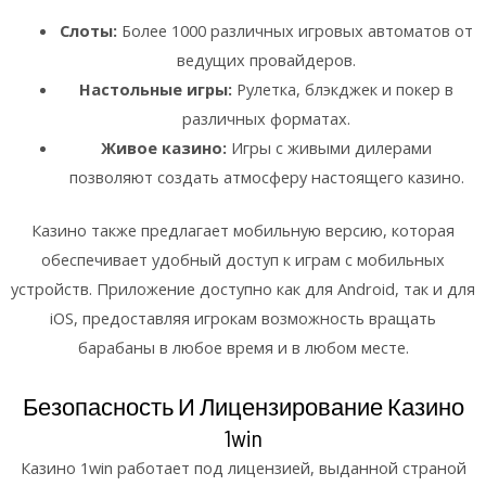
Слоты:
Более 1000 различных игровых автоматов от
ведущих провайдеров.
Настольные игры:
Рулетка, блэкджек и покер в
различных форматах.
Живое казино:
Игры с живыми дилерами
позволяют создать атмосферу настоящего казино.
Казино также предлагает мобильную версию, которая
обеспечивает удобный доступ к играм с мобильных
устройств. Приложение доступно как для Android, так и для
iOS, предоставляя игрокам возможность вращать
барабаны в любое время и в любом месте.
Безопасность И Лицензирование Казино
1win
Казино 1win работает под лицензией, выданной страной