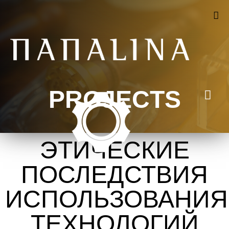
PROJECTS
ЭТИЧЕСКИЕ
ПОСЛЕДСТВИЯ
ИСПОЛЬЗОВАНИЯ
ТЕХНОЛОГИЙ