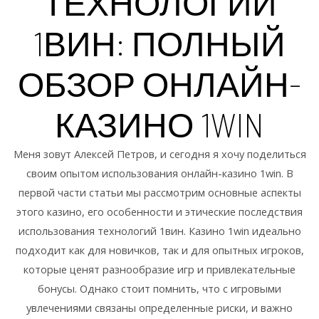
ТЕХНОЛОГИЙ
1ВИН: ПОЛНЫЙ
ОБЗОР ОНЛАЙН-
КАЗИНО 1WIN
Меня зовут Алексей Петров, и сегодня я хочу поделиться
своим опытом использования онлайн-казино 1win. В
первой части статьи мы рассмотрим основные аспекты
этого казино, его особенности и этические последствия
использования технологий 1вин. Казино 1win идеально
подходит как для новичков, так и для опытных игроков,
которые ценят разнообразие игр и привлекательные
бонусы. Однако стоит помнить, что с игровыми
увлечениями связаны определенные риски, и важно