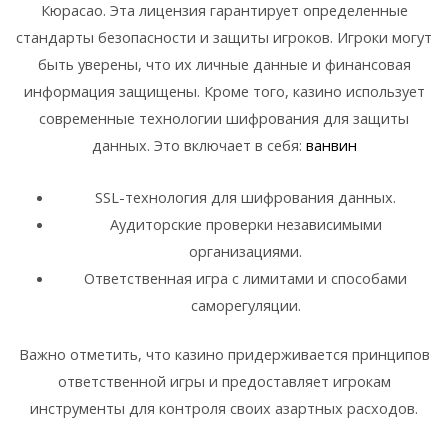
Кюрасао. Эта лицензия гарантирует определенные
стандарты безопасности и защиты игроков. Игроки могут
быть уверены, что их личные данные и финансовая
информация защищены. Кроме того, казино использует
современные технологии шифрования для защиты
данных. Это включает в себя:
ванвин
SSL-технология для шифрования данных.
Аудиторские проверки независимыми
организациями.
Ответственная игра с лимитами и способами
саморегуляции.
Важно отметить, что казино придерживается принципов
ответственной игры и предоставляет игрокам
инструменты для контроля своих азартных расходов.