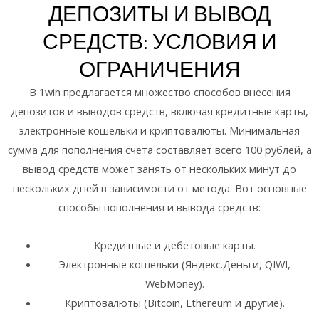
ДЕПОЗИТЫ И ВЫВОД
СРЕДСТВ: УСЛОВИЯ И
ОГРАНИЧЕНИЯ
В 1win предлагается множество способов внесения
депозитов и выводов средств, включая кредитные карты,
электронные кошельки и криптовалюты. Минимальная
сумма для пополнения счета составляет всего 100 рублей, а
вывод средств может занять от нескольких минут до
нескольких дней в зависимости от метода. Вот основные
способы пополнения и вывода средств:
Кредитные и дебетовые карты.
Электронные кошельки (Яндекс.Деньги, QIWI,
WebMoney).
Криптовалюты (Bitcoin, Ethereum и другие).